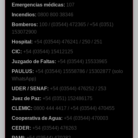
Emergencias médicas:
107
Incendios:
0800 800 38346
Bomberos:
100 / (03544) 472365 / +54 (0351)
153072900
Hospital:
+54 (03544) 476241 / 250 / 251
CIC:
+54 (03544) 15412125
Juzgado de Faltas:
+54 (03544) 15533965
PAULUS:
+54 (03544) 15558786 / 15302877 (solo
WhatsApp)
UDER / SENAF:
+54 (03544) 476252 / 253
Juez de Paz:
+54 (0351) 152486175
CLEMIC:
0800 444 4417 / +54 (03544) 470455
Cooperativa de Agua:
+54 (03544) 470003
CEDER:
+54 (03544) 476263
PAMI:
+54 (03544) 470282