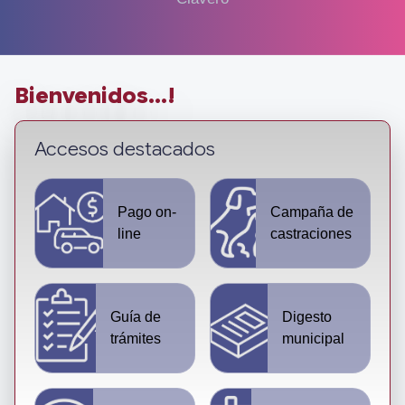
Bienvenidos...!
Accesos destacados
Pago on-
Campaña de
line
castraciones
Guía de
Digesto
trámites
municipal